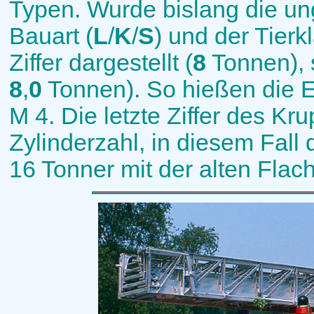
Typen. Wurde bislang die un
Bauart (
L
/
K
/
S
) und der Tierk
Ziffer dargestellt (
8
Tonnen), s
8
,
0
Tonnen). So hießen die E
M 4. Die letzte Ziffer des K
Zylinderzahl, in diesem Fall d
16 Tonner mit der alten Fla